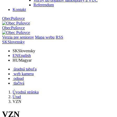
Voľby do orgánov samosprávy a VÚC
Referendum
Kontakt
Obec
Pušovce
Obec
Pušovce
Verzia pre seniorov
Mapa webu
RSS
SK
Slovensky
SK
Slovensky
EN
English
HU
Magyar
úradná tabuľa
web kamera
odpad
tlačivá
Úvodná stránka
Úrad
VZN
VZN