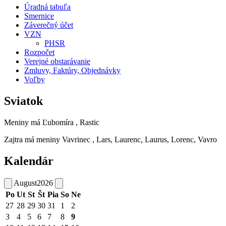
Úradná tabuľa
Smernice
Záverečný účet
VZN
PHSR
Rozpočet
Verejné obstarávanie
Zmluvy, Faktúry, Objednávky
Voľby
Sviatok
Meniny má
Ľubomíra
, Rastic
Zajtra má meniny
Vavrinec
, Lars, Laurenc, Laurus, Lorenc, Vavro
Kalendár
August
2026
Po
Ut
St
Št
Pia
So
Ne
27
28
29
30
31
1
2
3
4
5
6
7
8
9