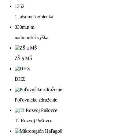
1352
1. písomná zmienka
330
m.n.m.
nadmorská výška
ZŠ a MŠ
DHZ
Poľovnícke združenie
TJ Rozvoj Pušovce