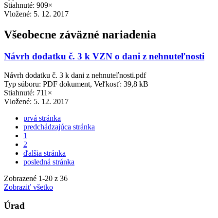
Stiahnuté: 909×
Vložené:
5. 12. 2017
Všeobecne záväzné nariadenia
Návrh dodatku č. 3 k VZN o dani z nehnuteľnosti
Návrh dodatku č. 3 k dani z nehnuteľnosti.pdf
Typ súboru: PDF dokument, Veľkosť: 39,8 kB
Stiahnuté: 711×
Vložené:
5. 12. 2017
prvá stránka
predchádzajúca stránka
1
2
ďalšia stránka
posledná stránka
Zobrazené
1
-
20
z 36
Zobraziť všetko
Úrad