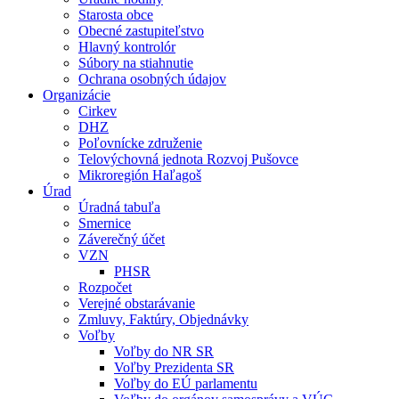
Starosta obce
Obecné zastupiteľstvo
Hlavný kontrolór
Súbory na stiahnutie
Ochrana osobných údajov
Organizácie
Cirkev
DHZ
Poľovnícke združenie
Telovýchovná jednota Rozvoj Pušovce
Mikroregión Haľagoš
Úrad
Úradná tabuľa
Smernice
Záverečný účet
VZN
PHSR
Rozpočet
Verejné obstarávanie
Zmluvy, Faktúry, Objednávky
Voľby
Voľby do NR SR
Voľby Prezidenta SR
Voľby do EÚ parlamentu