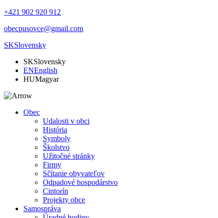
+421 902 920 912
obecpusovce@gmail.com
SK
Slovensky
SK
Slovensky
EN
English
HU
Magyar
Obec
Udalosti v obci
História
Symboly
Školstvo
Užitočné stránky
Firmy
Sčítanie obyvateľov
Odpadové hospodárstvo
Cintorín
Projekty obce
Samospráva
Úradné hodiny