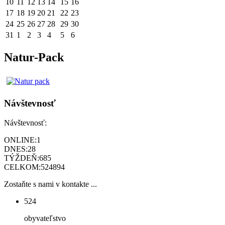
10
11
12
13
14
15
16
17
18
19
20
21
22
23
24
25
26
27
28
29
30
31
1
2
3
4
5
6
Natur-Pack
Návštevnosť
Návštevnosť:
ONLINE:
1
DNES:
28
TÝŽDEŇ:
685
CELKOM:
524894
Zostaňte s nami v kontakte ...
524
obyvateľstvo