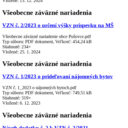
Vložené:
13. 12. 2024
Všeobecne záväzné nariadenia
VZN č. 2/2023 o určení výšky príspevku na MŠ
Všeobecne záväzné nariadenie obce Pušovce.pdf
Typ súboru: PDF dokument, Veľkosť: 454,24 kB
Stiahnuté: 234×
Vložené:
25. 1. 2024
Všeobecne záväzné nariadenia
VZN č. 1/2023 o prideľovaní nájomných bytov
VZN č. 1_2023 o nájomných bytoch.pdf
Typ súboru: PDF dokument, Veľkosť: 749,51 kB
Stiahnuté: 319×
Vložené:
6. 12. 2023
Všeobecne záväzné nariadenia
Návrh dodatku č. 2 k VZN č. 2/2021