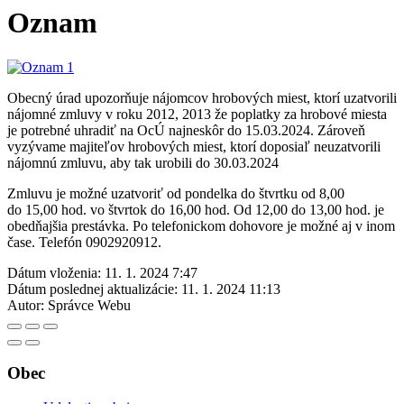
Oznam
Obecný úrad upozorňuje nájomcov hrobových miest, ktorí uzatvorili
nájomné zmluvy v roku 2012, 2013 že poplatky za hrobové miesta
je potrebné uhradiť na OcÚ najneskôr do 15.03.2024. Zároveň
vyzývame majiteľov hrobových miest, ktorí doposiaľ neuzatvorili
nájomnú zmluvu, aby tak urobili do 30.03.2024
Zmluvu je možné uzatvoriť od pondelka do štvrtku od 8,00
do 15,00 hod. vo štvrtok do 16,00 hod. Od 12,00 do 13,00 hod. je
obedňajšia prestávka. Po telefonickom dohovore je možné aj v inom
čase. Telefón 0902920912.
Dátum vloženia:
11. 1. 2024 7:47
Dátum poslednej aktualizácie:
11. 1. 2024 11:13
Autor:
Správce Webu
Obec