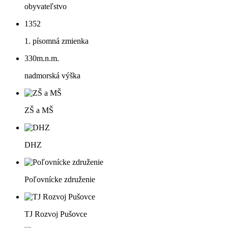
obyvateľstvo
1352
1. písomná zmienka
330
m.n.m.
nadmorská výška
ZŠ a MŠ
DHZ
Poľovnícke združenie
TJ Rozvoj Pušovce