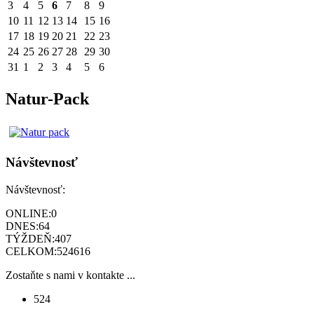
3
4
5
6
7
8
9
10
11
12
13
14
15
16
17
18
19
20
21
22
23
24
25
26
27
28
29
30
31
1
2
3
4
5
6
Natur-Pack
Návštevnosť
Návštevnosť:
ONLINE:
0
DNES:
64
TÝŽDEŇ:
407
CELKOM:
524616
Zostaňte s nami v kontakte ...
524