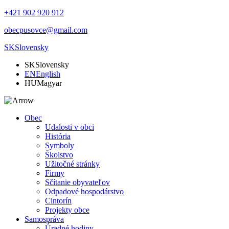
+421 902 920 912
obecpusovce@gmail.com
SK
Slovensky
SK
Slovensky
EN
English
HU
Magyar
Obec
Udalosti v obci
História
Symboly
Školstvo
Užitočné stránky
Firmy
Sčítanie obyvateľov
Odpadové hospodárstvo
Cintorín
Projekty obce
Samospráva
Úradné hodiny