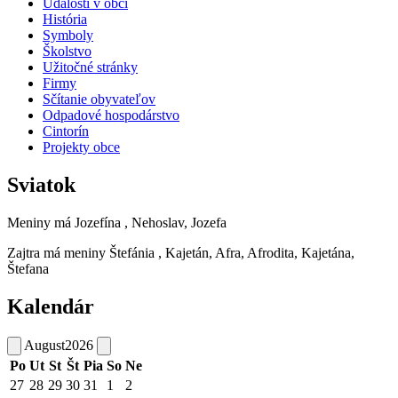
Udalosti v obci
História
Symboly
Školstvo
Užitočné stránky
Firmy
Sčítanie obyvateľov
Odpadové hospodárstvo
Cintorín
Projekty obce
Sviatok
Meniny má
Jozefína
, Nehoslav, Jozefa
Zajtra má meniny
Štefánia
, Kajetán, Afra, Afrodita, Kajetána,
Štefana
Kalendár
August
2026
Po
Ut
St
Št
Pia
So
Ne
27
28
29
30
31
1
2