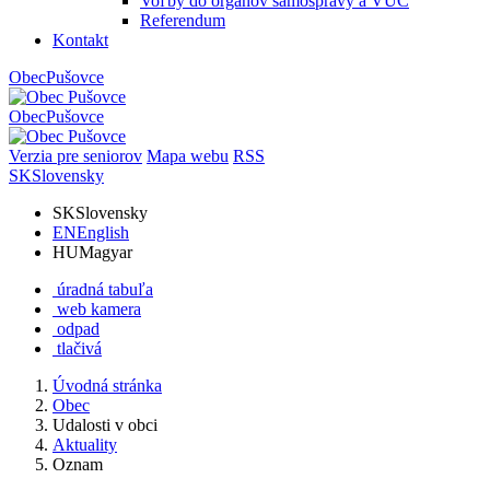
Voľby do orgánov samosprávy a VÚC
Referendum
Kontakt
Obec
Pušovce
Obec
Pušovce
Verzia pre seniorov
Mapa webu
RSS
SK
Slovensky
SK
Slovensky
EN
English
HU
Magyar
úradná tabuľa
web kamera
odpad
tlačivá
Úvodná stránka
Obec
Udalosti v obci
Aktuality
Oznam