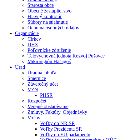
Starosta obce
Obecné zastupiteľstvo
Hlavný kontrolór
Súbory na stiahnutie
Ochrana osobných údajov
Organizácie
Cirkev
DHZ
Poľovnícke združenie
Telovýchovná jednota Rozvoj Pušovce
Mikroregión Haľagoš
Úrad
Úradná tabuľa
Smernice
Záverečný účet
VZN
PHSR
Rozpočet
Verejné obstarávanie
Zmluvy, Faktúry, Objednávky
Voľby
Voľby do NR SR
Voľby Prezidenta SR
Voľby do EÚ parlamentu