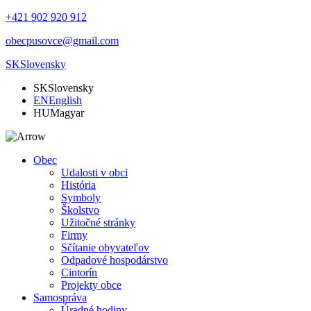
+421 902 920 912
obecpusovce@gmail.com
SK
Slovensky
SK
Slovensky
EN
English
HU
Magyar
Obec
Udalosti v obci
História
Symboly
Školstvo
Užitočné stránky
Firmy
Sčítanie obyvateľov
Odpadové hospodárstvo
Cintorín
Projekty obce
Samospráva
Úradné hodiny