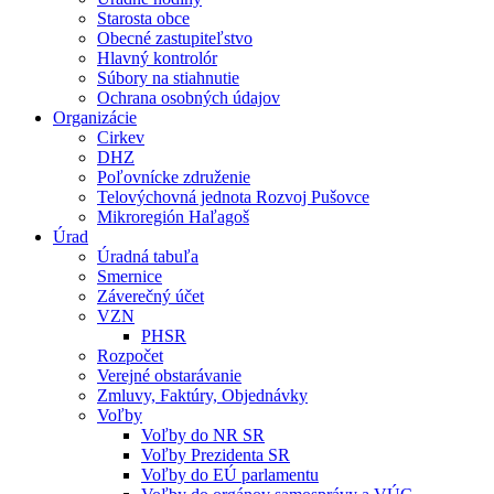
Starosta obce
Obecné zastupiteľstvo
Hlavný kontrolór
Súbory na stiahnutie
Ochrana osobných údajov
Organizácie
Cirkev
DHZ
Poľovnícke združenie
Telovýchovná jednota Rozvoj Pušovce
Mikroregión Haľagoš
Úrad
Úradná tabuľa
Smernice
Záverečný účet
VZN
PHSR
Rozpočet
Verejné obstarávanie
Zmluvy, Faktúry, Objednávky
Voľby
Voľby do NR SR
Voľby Prezidenta SR
Voľby do EÚ parlamentu