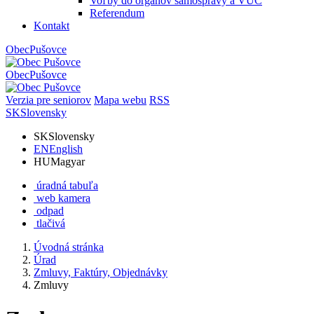
Voľby do orgánov samosprávy a VÚC
Referendum
Kontakt
Obec
Pušovce
Obec
Pušovce
Verzia pre seniorov
Mapa webu
RSS
SK
Slovensky
SK
Slovensky
EN
English
HU
Magyar
úradná tabuľa
web kamera
odpad
tlačivá
Úvodná stránka
Úrad
Zmluvy, Faktúry, Objednávky
Zmluvy