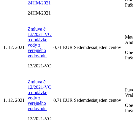
24HM/2021
Puš
24HM/2021
Zmluva č.
13/2021-VO
Mat
o dodávke
And
vody z
1. 12. 2021
0,71 EUR Sedemdesiatjeden centov
verejného
Obe
vodovodu
Puš
13/2021-VO
Zmluva č.
12/2021-VO
Pav
o dodávke
Vra
vody z
1. 12. 2021
0,71 EUR Sedemdesiatjeden centov
verejného
Obe
vodovodu
Puš
12/2021-VO