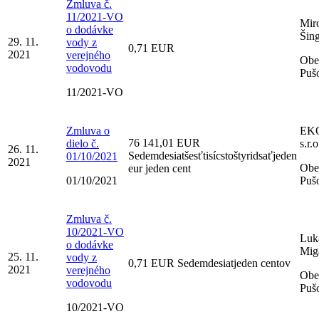
Zmluva č.
11/2021-VO
Mir
o dodávke
Šin
29. 11.
vody z
0,71 EUR
2021
verejného
Obe
vodovodu
Puš
11/2021-VO
Zmluva o
EK
76 141,01 EUR
dielo č.
s.r.o
26. 11.
Sedemdesiatšesťtisícstoštyridsaťjeden
01/10/2021
2021
Obe
eur jeden cent
01/10/2021
Puš
Zmluva č.
10/2021-VO
Luk
o dodávke
Mig
25. 11.
vody z
0,71 EUR Sedemdesiatjeden centov
2021
verejného
Obe
vodovodu
Puš
10/2021-VO