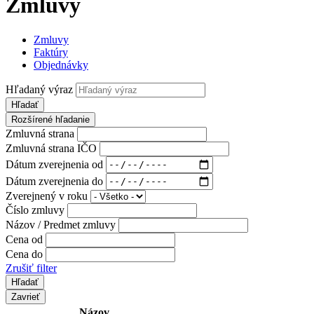
Zmluvy
Zmluvy
Faktúry
Objednávky
Hľadaný výraz
Hľadať
Rozšírené hľadanie
Zmluvná strana
Zmluvná strana IČO
Dátum zverejnenia od
Dátum zverejnenia do
Zverejnený v roku
Číslo zmluvy
Názov / Predmet zmluvy
Cena od
Cena do
Zrušiť filter
Zavrieť
Názov