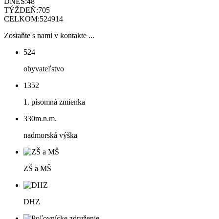
DNES:
48
TÝŽDEŇ:
705
CELKOM:
524914
Zostaňte s nami v kontakte ...
524
obyvateľstvo
1352
1. písomná zmienka
330
m.n.m.
nadmorská výška
ZŠ a MŠ
DHZ