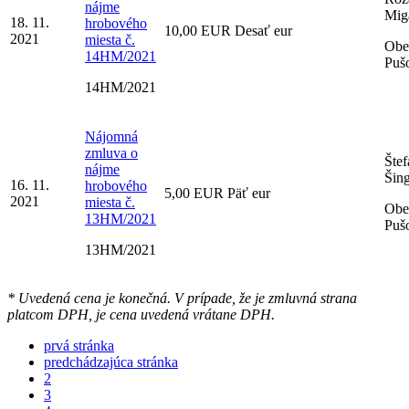
nájme
Mig
18. 11.
hrobového
10,00 EUR Desať eur
2021
miesta č.
Obe
14HM/2021
Puš
14HM/2021
Nájomná
zmluva o
Štef
nájme
Šing
16. 11.
hrobového
5,00 EUR Päť eur
2021
miesta č.
Obe
13HM/2021
Puš
13HM/2021
* Uvedená cena je konečná. V prípade, že je zmluvná strana
platcom DPH, je cena uvedená vrátane DPH.
prvá stránka
predchádzajúca stránka
2
3