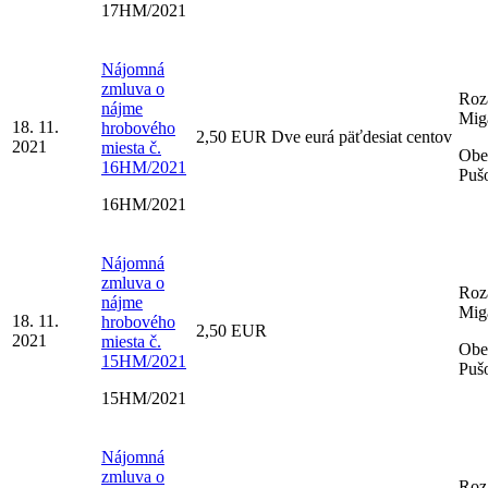
17HM/2021
Nájomná
zmluva o
Roz
nájme
Mig
18. 11.
hrobového
2,50 EUR Dve eurá päťdesiat centov
2021
miesta č.
Obe
16HM/2021
Puš
16HM/2021
Nájomná
zmluva o
Roz
nájme
Mig
18. 11.
hrobového
2,50 EUR
2021
miesta č.
Obe
15HM/2021
Puš
15HM/2021
Nájomná
zmluva o
Roz