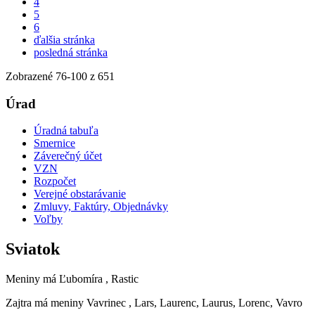
4
5
6
ďalšia stránka
posledná stránka
Zobrazené
76
-
100
z 651
Úrad
Úradná tabuľa
Smernice
Záverečný účet
VZN
Rozpočet
Verejné obstarávanie
Zmluvy, Faktúry, Objednávky
Voľby
Sviatok
Meniny má
Ľubomíra
, Rastic
Zajtra má meniny
Vavrinec
, Lars, Laurenc, Laurus, Lorenc, Vavro