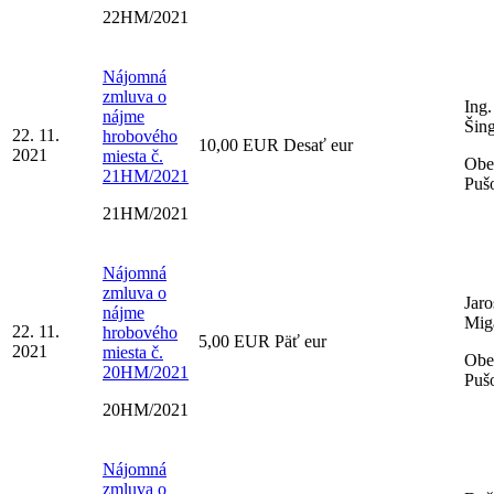
22HM/2021
Nájomná
zmluva o
Ing.
nájme
Šin
22. 11.
hrobového
10,00 EUR Desať eur
2021
miesta č.
Obe
21HM/2021
Puš
21HM/2021
Nájomná
zmluva o
Jaro
nájme
Mig
22. 11.
hrobového
5,00 EUR Päť eur
2021
miesta č.
Obe
20HM/2021
Puš
20HM/2021
Nájomná
zmluva o