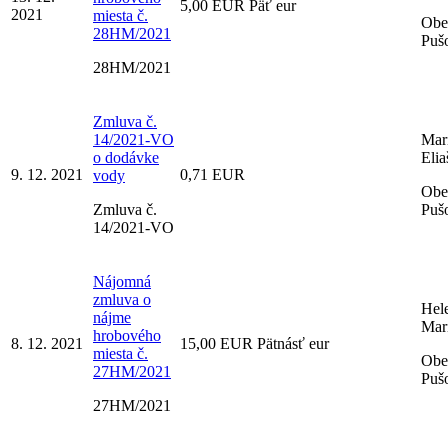
5,00 EUR Päť eur
2021
miesta č.
Obe
28HM/2021
Puš
28HM/2021
Zmluva č.
14/2021-VO
Mar
o dodávke
Elia
9. 12. 2021
0,71 EUR
vody
Obe
Zmluva č.
Puš
14/2021-VO
Nájomná
zmluva o
Hel
nájme
Mar
hrobového
8. 12. 2021
15,00 EUR Pätnásť eur
miesta č.
Obe
27HM/2021
Puš
27HM/2021