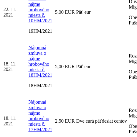
Duš
nájme
Mig
22. 11.
hrobového
5,00 EUR Päť eur
2021
miesta č.
Obe
10HM/2021
Puš
19HM/2021
Nájomná
zmluva o
Roz
nájme
Mig
18. 11.
hrobového
5,00 EUR Päť eur
2021
miesta č.
Obe
18HM/2021
Puš
18HM/2021
Nájomná
zmluva o
Roz
nájme
Mig
18. 11.
hrobového
2,50 EUR Dve eurá päťdesiat centov
2021
miesta č.
Obe
17HM/2021
Puš