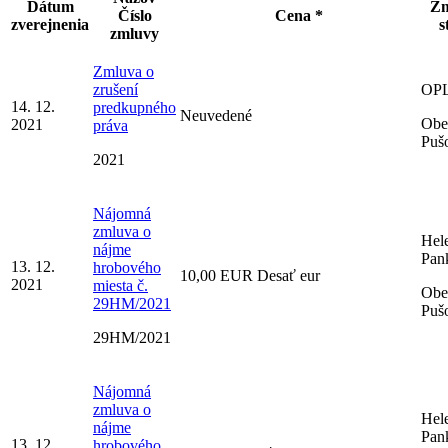
Dátum
Zm
Číslo
Cena *
zverejnenia
s
zmluvy
Zmluva o
zrušení
OPL 
14. 12.
predkupného
Neuvedené
Obe
2021
práva
Puš
2021
Nájomná
zmluva o
Hel
nájme
Pan
13. 12.
hrobového
10,00 EUR Desať eur
2021
miesta č.
Obe
29HM/2021
Puš
29HM/2021
Nájomná
zmluva o
Hel
nájme
Pan
13. 12.
hrobového