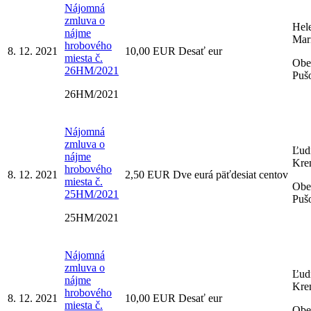
Nájomná
zmluva o
Hel
nájme
Mar
hrobového
8. 12. 2021
10,00 EUR Desať eur
miesta č.
Obe
26HM/2021
Puš
26HM/2021
Nájomná
zmluva o
Ľud
nájme
Kre
hrobového
8. 12. 2021
2,50 EUR Dve eurá päťdesiat centov
miesta č.
Obe
25HM/2021
Puš
25HM/2021
Nájomná
zmluva o
Ľud
nájme
Kre
hrobového
8. 12. 2021
10,00 EUR Desať eur
miesta č.
Obe