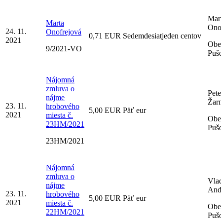
Mar
Marta
Ono
24. 11.
Onofrejová
0,71 EUR Sedemdesiatjeden centov
2021
Obe
9/2021-VO
Puš
Nájomná
zmluva o
Pete
nájme
Žar
23. 11.
hrobového
5,00 EUR Päť eur
2021
miesta č.
Obe
23HM/2021
Puš
23HM/2021
Nájomná
zmluva o
Vla
nájme
And
23. 11.
hrobového
5,00 EUR Päť eur
2021
miesta č.
Obe
22HM/2021
Puš